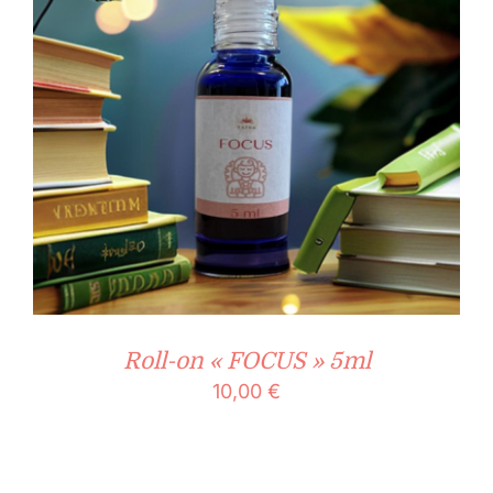
Roll-on « FOCUS » 5ml
10,00
€