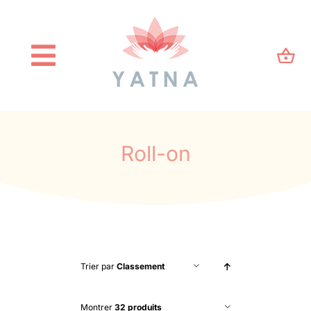
Passer
au
contenu
Toggle
Navigation
Accueil
Qui suis-je ?
Roll-on
Blog
Kinésiologie
Trier par
Classement
E-Shop
Montrer
32 produits