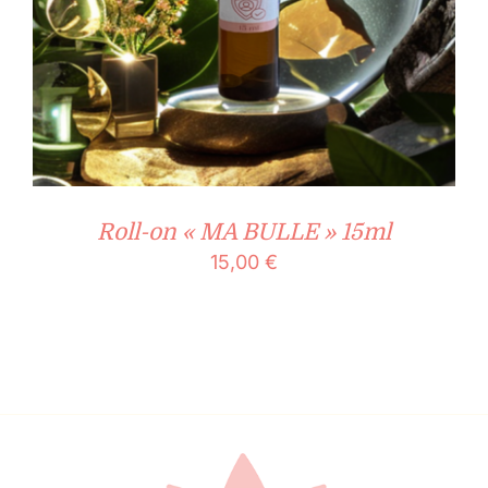
Roll-on « MA BULLE » 15ml
15,00
€