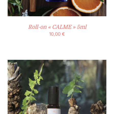
Roll-on « CALME » 5ml
10,00
€