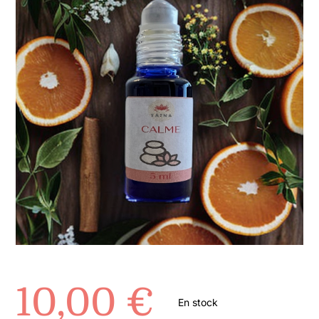
Formations/Ateliers
Publications
Contact
10,00
€
En stock