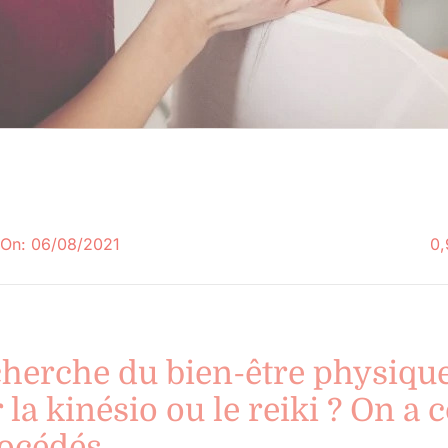
 On: 06/08/2021
0,
echerche du bien-être physiqu
r la kinésio ou le reiki ? On a
rocédés.