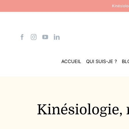
Passer
Kinésiol
au
contenu
ACCUEIL
QUI SUIS-JE ?
BL
Kinésiologie, 