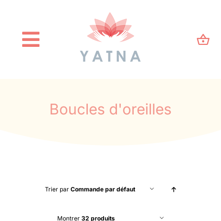
Passer
au
contenu
Toggle
Navigation
Accueil
Qui suis-je ?
Boucles d'oreilles
Blog
Kinésiologie
Trier par
Commande par défaut
E-Shop
Montrer
32 produits