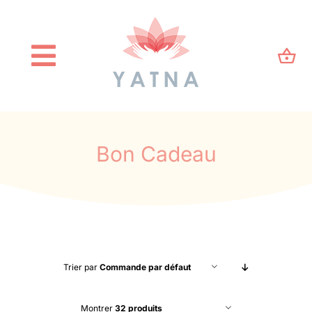
Passer
au
contenu
Toggle
Navigation
Accueil
Qui suis-je ?
Bon Cadeau
Blog
Kinésiologie
Trier par
Commande par défaut
E-Shop
Montrer
32 produits