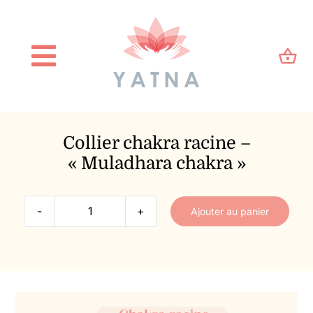
Passer
au
contenu
Toggle
Navigation
Accueil
Collier chakra racine –
Qui suis-je ?
« Muladhara chakra »
Blog
Ajouter au panier
quantité
Kinésiologie
de
Collier
chakra
E-Shop
racine