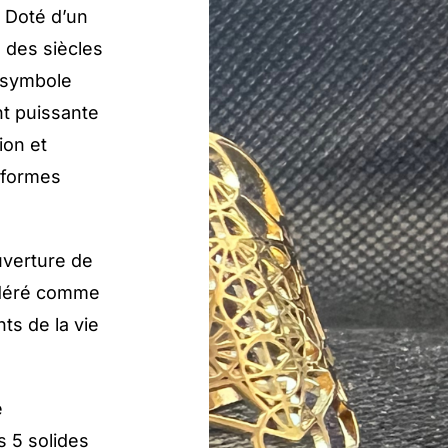
. Doté d’un
is des siècles
n symbole
t puissante
ion et
s formes
ouverture de
sidéré comme
ts de la vie
e
s 5 solides