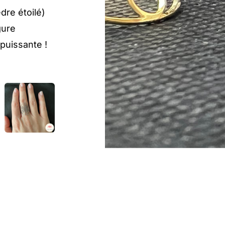
dre étoilé)
gure
 puissante !