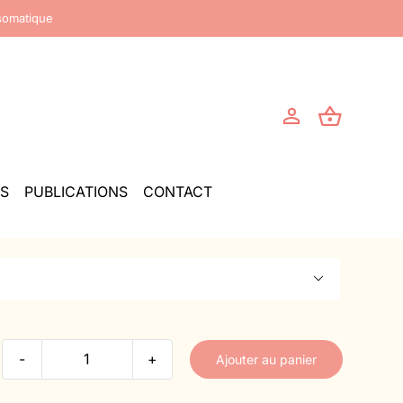
somatique
S
PUBLICATIONS
CONTACT

Ajouter au panier
quantité
de