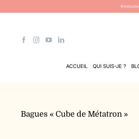
Passer
Kinésiol
au
contenu
ACCUEIL
QUI SUIS-JE ?
BL
Bagues « Cube de Métatron »