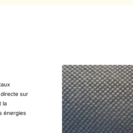
taux
 directe sur
 la
es énergies